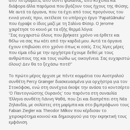
από πετρώματα, από δόντι φάλαινας, από κοχύλια και
διάφορα άλλα παρόμοια που βγάζουν τους ήχους της Φύσης.
Με αυτά τα όργανα, που τα έχει από τους προγόνους του
εννιά γενιές πριν, εκτέλεσε το υπέροχο έργο 'Papatūānuku'
που έγραψε ο ίδιος μαζί με τη Σαλίνα Φίσερ. Ο Jerome
χαιρέτησε το κοινό με τα εξής θερμά λόγια:
"Σας ευχαριστώ όλους που βρήκατε χρόνο να έρθετε και
θέλω να σας πω κάτι από την καρδιά μου. Αυτά τα όργανα
έχουν επιβιώσει στο χρόνο όπως κι εσείς. Στις λίγες μέρες
που είμαι εδώ με την ορχήστρα έχουμε δεθεί με τους
ανθρώπους της και τους νιώθω ως οικογένεια. Σας ευχαριστώ
όλους! Δεν θα το ξεχάσω ποτέ!"
Το πρώτο μέρος άρχισε με πέντε κομμάτια του Αυστραλού
συνθέτη Percy Grainger διασκευασμένα για ορχήστρα για τον
Στοκόφσκι, ενώ στη συνέχεια έκοψε την ανάσα το κοντσέρτο
'Ο Παντογνώστης Ουρανός' του παρόντα στη συναυλία
Έλληνα συνθέτη Γιάννη Ψαθά, που ζει και διαπρέπει στη Νέα
Ζηλανδία, με σολίστες στη μαρίμπα και στο βιμπράφωνο τους
Fabian Ziegler και Theodor Milkov που κέρδισαν το
χειροκρότημα κοινού και δημιουργού για την εκρηκτική τους
εμφάνιση.