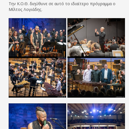
Την Κ.Ο.Θ. διηύθυνε σε αυτό το ιδιαίτερο πρόγραμμα ο
Μίλτος Λογιάδης.