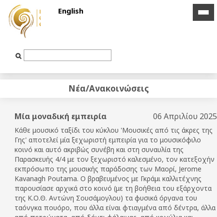
English
icon
icon
bar
bar
Text
Input
Νέα/Ανακοινώσεις
Μία μοναδική εμπειρία
06 Απριλίου 2025
Κάθε μουσικό ταξίδι του κύκλου 'Μουσικές από τις άκρες της
Γης' αποτελεί μία ξεχωριστή εμπειρία για το μουσικόφιλο
κοινό και αυτό ακριβώς συνέβη και στη συναυλία της
Παρασκευής 4/4 με τον ξεχωριστό καλεσμένο, τον κατεξοχήν
εκπρόσωπο της μουσικής παράδοσης των Μαορί, Jerome
Kavanagh Poutama. Ο βραβευμένος με Γκράμι καλλιτέχνης
παρουσίασε αρχικά στο κοινό (με τη βοήθεια του εξάρχοντα
της Κ.Ο.Θ. Αντώνη Σουσάμογλου) τα φυσικά όργανα του
ταόνγκα πουόρο, που άλλα είναι φτιαγμένα από δέντρα, άλλα