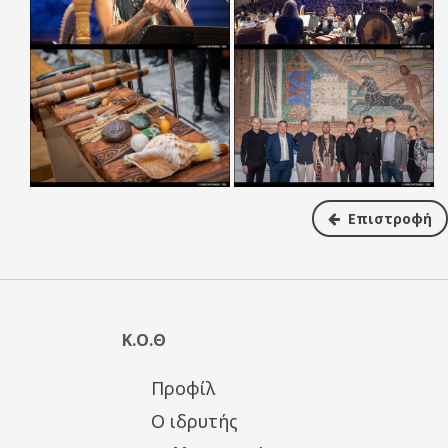
Επιστροφή
Κ.Ο.Θ
Προφίλ
Ο ιδρυτής