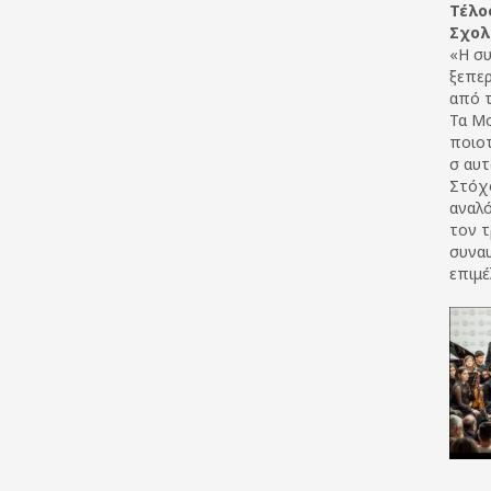
Τέλο
Σχολ
«Η συ
ξεπερ
από τ
Τα Μο
ποιοτ
σ αυτ
Στόχο
αναλό
τον τ
συναυ
επιμέ