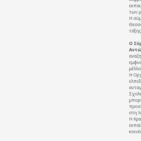
εκπαι
των μ
Η σύμ
Θεσσα
τάξης
Ο Σύ
Αντώ
αναζη
εμφυσ
μέλλο
Η Ορχ
ελπιδ
ανταγ
Σχολε
μπορε
προσφ
στη λ
H Κρα
εκπαί
κοινέ