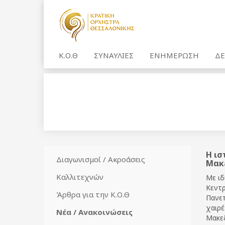
Κ.Ο.Θ
ΣΥΝΑΥΛΙΕΣ
ΕΝΗΜΕΡΩΣΗ
ΔΕ
Η ισ
Διαγωνισμοί / Ακροάσεις
Μακ
Καλλιτεχνών
Με ιδ
Κεντρ
Άρθρα για την Κ.Ο.Θ
Πανεπ
χαιρέ
Νέα / Ανακοινώσεις
Μακεδ