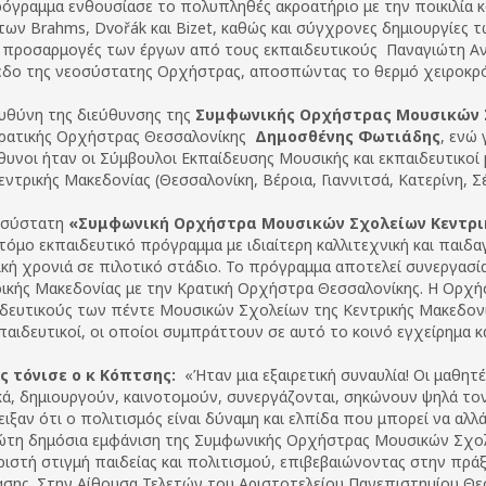
όγραμμα ενθουσίασε το πολυπληθές ακροατήριο με την ποικιλία κ
των Brahms, Dvořák και Bizet, καθώς και σύγχρονες δημιουργίες των
ι προσαρμογές των έργων από τους εκπαιδευτικούς Παναγιώτη Α
εδο της νεοσύστατης Ορχήστρας, αποσπώντας το θερμό χειροκρ
υθύνη της διεύθυνσης της
Συμφωνικής Ορχήστρας Μουσικών Σ
ρατικής Ορχήστρας Θεσσαλονίκης
Δημοσθένης Φωτιάδης
, ενώ
υνοι ήταν οι Σύμβουλοι Εκπαίδευσης Μουσικής και εκπαιδευτικο
εντρικής Μακεδονίας (Θεσσαλονίκη, Βέροια, Γιαννιτσά, Κατερίνη, Σέ
οσύστατη
«Συμφωνική Ορχήστρα Μουσικών Σχολείων Κεντρι
τόμο εκπαιδευτικό πρόγραμμα με ιδιαίτερη καλλιτεχνική και παιδ
κή χρονιά σε πιλοτικό στάδιο. Το πρόγραμμα αποτελεί συνεργασί
ικής Μακεδονίας με την Κρατική Ορχήστρα Θεσσαλονίκης. Η Ορχήσ
δευτικούς των πέντε Μουσικών Σχολείων της Κεντρικής Μακεδονί
παιδευτικοί, οι οποίοι συμπράττουν σε αυτό το κοινό εγχείρημα κα
 τόνισε ο κ Κόπτσης:
«Ήταν μια εξαιρετική συναυλία! Οι μαθητέ
κά, δημιουργούν, καινοτομούν, συνεργάζονται, σηκώνουν ψηλά τον
ιξαν ότι ο πολιτισμός είναι δύναμη και ελπίδα που μπορεί να αλλά
τη δημόσια εμφάνιση της Συμφωνικής Ορχήστρας Μουσικών Σχολ
ιστή στιγμή παιδείας και πολιτισμού, επιβεβαιώνοντας στην πράξ
σης. Στην Αίθουσα Τελετών του Αριστοτελείου Πανεπιστημίου Θε