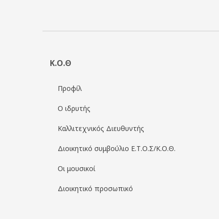
Κ.Ο.Θ
Προφίλ
Ο ιδρυτής
Καλλιτεχνικός Διευθυντής
Διοικητικό συμβούλιο Ε.Τ.Ο.Σ/Κ.Ο.Θ.
Οι μουσικοί
Διοικητικό προσωπικό