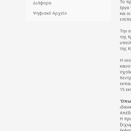
Το πρ
Διάφορα
έργα 
Ψηφιακό Αρχείο
και ο
επίπ
Την ε
της Κ
υπεύθ
της Κ
Η νε
καινο
σχολι
Κεντρ
εκπαι
15 εκ
Όπως
ιδανι
Απέδε
Η πρώ
ξεχωρ
έκφρα