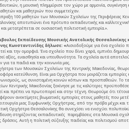
δευτικών, η μουσική πλημμύρισε τον χώρο με αρμονία, συγκίνηση
αθητών και μαθητριών που συμμετείχαν.
πραξη 100 μαθητών των Μουσικών Σχολείων της Περιφέρειας Κεν
λονίκης αποτυπώνει ένα πρότυπο εκπαιδευτικής και καλλιτεχνικής
 και μετατρέπεται σε ουσιαστική πολιτιστική εμπειρία.».
μβουλος Εκπαίδευσης Μουσικής Ανατολικής Θεσσαλονίκης και
νης Κωνσταντινίδης δήλωσε:
«
Αισιοδοξούμε για ένα σχολείο
τεί και την ομορφιά. Ένα σχολείο που δίνει χαρά, εμπνέει δημιουργ
εί αξίες, ευαισθησία και υπευθυνότητα. Τα σχολεία αυτά αποτελο
ν για τα παιδιά και την κοινωνία μας.
ήστρα των Μουσικών Σχολείων της Κεντρικής Μακεδονίας, θεωρού
οφόρα κατεύθυνση. Είναι μια Ορχήστρα που μοιράζεται εμπειρίες κ
ωνισμούς, ως συνισταμένη κοινών κόπων και προσπαθειών. Το τ
ίων Κεντρικής Μακεδονίας ξεκίνησε με τις καλύτερες προϋποθέσε
ί και πρέπει να πρωτοπορεί και στην τέχνη. Θεωρούμε ότι τέτο
έρουν ανεκτίμητες βιωματικές εμπειρίες στους μαθητές που μετέ
ειτουργία μιας Συμφωνικής Ορχήστρας, από την πρόβα μέχρι και τη
τική Ορχήστρα Θεσσαλονίκης θα συνεχίσει να ενισχύει πολυποίκ
δευση στηρίζοντας εκπαιδευτικές παρεμβάσεις στα Μουσικά σχολ
ς δράσεις. Αυτή η πολιτική σύζευξης παιδείας και πολιτισμού απο