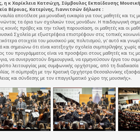
ς, η κ Χαρίκλεια Κατσώχη, Σύμβουλος Εκπαίδευσης Μουσικ
εία Βέροιας, Κατερίνης, Γιαννιτσών δήλωσε :
ναυλία αποτέλεσε μια μοναδική ευκαιρία για τους μαθητές και τις 
νώντας τα όρια των σχολικών τους μονάδων. Η παιδαγωγική σημα
ις κοινές πρόβες και την τελική παρουσίαση, οι μαθητές και οι μαθ
υσικά Σχολεία με εξωστρέφεια επιστρέφουν στις τοπικές κοινωνίε
ικότερα στοιχεία του μουσικού μας πολιτισμού, γι’ αυτό και γνωρ
ά και σημειώνω ότι είναι κατεξοχήν σχολεία συμπερίληψης χωρίς 
ς του προγράμματος είναι να προσφέρει στους μαθητές και τις μ
για, να συνεργαστούν δημιουργικά, να ερμηνεύσουν έργα του συμ
ρόπο λειτουργίας μιας συμφωνικής ορχήστρας, από τη διαδικασί
λίας. Η σύμπραξη με την Κρατική Ορχήστρα Θεσσαλονίκης εξασφαλ
λειας και σύνδεσης με τον επαγγελματικό χώρο της μουσικής».