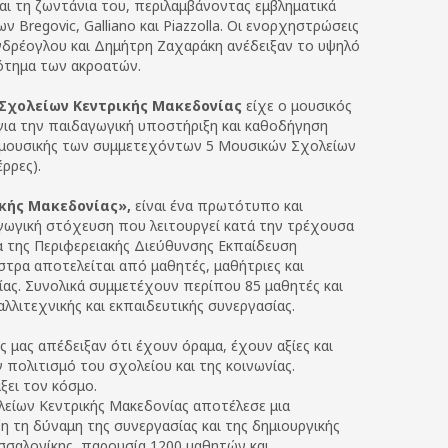
αι τη ζωντάνια του, περιλαμβάνοντας εμβληματικά
 Bregovic, Galliano και Piazzolla. Οι ενορχηστρώσεις
νδρέογλου και Δημήτρη Ζαχαράκη ανέδειξαν το υψηλό
ότημα των ακροατών.
χολείων Κεντρικής Μακεδονίας
είχε ο μουσικός
 για την παιδαγωγική υποστήριξη και καθοδήγηση
ί μουσικής των συμμετεχόντων 5 Μουσικών Σχολείων
ρρες).
κής Μακεδονίας»,
είναι ένα πρωτότυπο και
αγωγική στόχευση που λειτουργεί κατά την τρέχουσα
α της Περιφερειακής Διεύθυνσης Εκπαίδευση
τρα αποτελείται από μαθητές, μαθήτριες και
ας. Συνολικά συμμετέχουν περίπου 85 μαθητές και
λλιτεχνικής και εκπαιδευτικής συνεργασίας.
ς μας απέδειξαν ότι έχουν όραμα, έχουν αξίες και
 πολιτισμό του σχολείου και της κοινωνίας.
ξει τον κόσμο.
είων Κεντρικής Μακεδονίας αποτέλεσε μια
η τη δύναμη της συνεργασίας και της δημιουργικής
σσαλονίκης, παρουσία 1200 μαθητών και