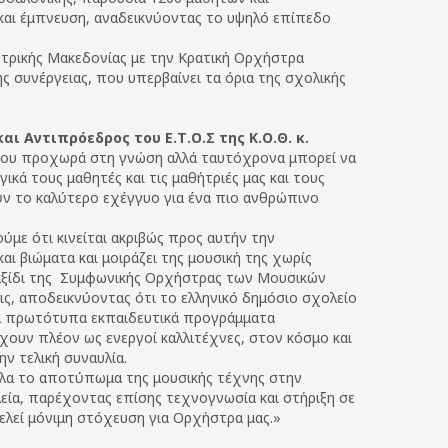
 και έμπνευση, αναδεικνύοντας το υψηλό επίπεδο
τρικής Μακεδονίας με την Κρατική Ορχήστρα
 συνέργειας, που υπερβαίνει τα όρια της σχολικής
 Αντιπρόεδρος του Ε.Τ.Ο.Σ της Κ.Ο.Θ. κ.
 που προχωρά στη γνώση αλλά ταυτόχρονα μπορεί να
ικά τους μαθητές και τις μαθήτριές μας και τους
ύν το καλύτερο εχέγγυο για ένα πιο ανθρώπινο
με ότι κινείται ακριβώς προς αυτήν την
αι βιώματα και μοιράζει της μουσική της χωρίς
αξίδι της Συμφωνικής Ορχήστρας των Μουσικών
ις, αποδεικνύοντας ότι το ελληνικό δημόσιο σχολείο
ια πρωτότυπα εκπαιδευτικά προγράμματα
χουν πλέον ως ενεργοί καλλιτέχνες, στον κόσμο και
ν τελική συναυλία.
ιλα το αποτύπωμα της μουσικής τέχνης στην
εία, παρέχοντας επίσης τεχνογνωσία και στήριξη σε
τελεί μόνιμη στόχευση για Ορχήστρα μας.»