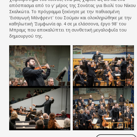
απόσπασμα από το γ' μέρος της Σονάτας για Βιολί του Νίκου
Σκαλκώτα. Το πρόγραμμα ξεκίνησε με την παθιασμένη
'Εισαγωγή Μάνφρεντ' του Σούμαν και ολοκληρώθηκε με την
καθηλωτική 'Συμφωνία αρ. 4 σε μι ελάσσονα, έργο 98' του
Μπραμς που αποκαλύπτει τη συνθετική μεγαλοφυΐα του
δημιουργού της.