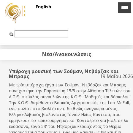
English
icon
icon
bar
bar
Text
Input
Νέα/Ανακοινώσεις
Υπέροχη μουσική των Σούμαν, Ντβόρζακ και
Μπραμς
19 Μαΐου 2026
Με τρία υπέροχα έργα των Σούμαν, Ντβόρζακ και Μπραμς
συνεχίστηκε την Παρασκευή 15/5 στην Αίθουσα Τελετών του
Α.Π.Θ. ο κύκλος συναυλιών της Κ.Ο.Θ. 'Μαθητές και δάσκαλοι'.
Την Κ.Ο.Θ. διηύθυνε ο Βασικός Αρχιμουσικός της Leo McFall,
ενώ σολίστ στο βιολί ήταν ο διεθνώς αναγνωρισμένος
Ελληνο-Αλβανός βιολονίστας Ιόνιαν Ηλίας Καντέσα, που
ερμήνευσε το αριστουργηματικό 'Κοντσέρτο για βιολί σε λα
ελάσσονα, έργο 53' του Ντβόρζακ κερδίζοντας το θερμό
χειροκρότημα του κοινού, ενώ μας χάρισε ως bis και ένα