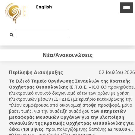
English
icon
icon
bar
bar
Text
Input
Νέα/Ανακοινώσεις
Περίληψη Διακήρυξης
02 Ιουλίου 2026
Το Ειδικό Ταμείο Οργάνωσης Συναυλιών της Κρατικής
Ορχήστρας Θεσσαλονίκης (Ε.Τ.Ο.Σ. – Κ.Ο.Θ.)
προκηρύσσει
ηλεκτρονικό ανοικτό διαγωνισμό κάτω των ορίων με χρήση
ηλεκτρονικών μέσων (ΕΣΗΔΗΣ) με κριτήριο κατακύρωσης την
πλέον συμφέρουσα από οικονομική άποψη προσφορά, μόνο
βάσει τιμής, για την ανάδειξη αναδόχου
των υπηρεσιών
μεταφοράς Μουσικών Οργάνων για την υλοποίηση
συναυλιών της Κρατικής Ορχήστρας Θεσσαλονίκης για
δέκα (10) μήνες,
προϋπολογιζόμενης δαπάνης
63.100,00 €
,