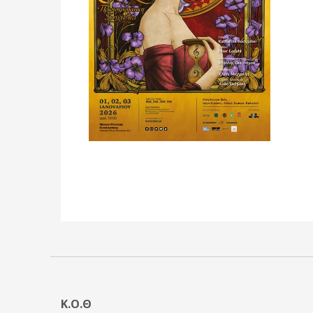
Κ.Ο.Θ