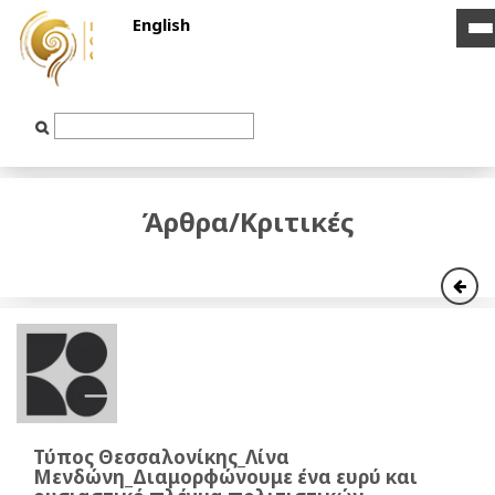
English
i
i
b
b
Text
Input
Άρθρα/Κριτικές
Τύπος Θεσσαλονίκης_Λίνα
Μενδώνη_Διαμορφώνουμε ένα ευρύ και