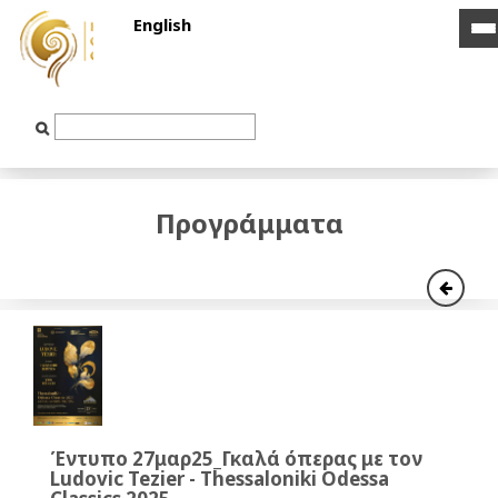
English
i
i
b
b
Text
Input
Προγράμματα
Έντυπο 27μαρ25_Γκαλά όπερας με τον
Ludovic Tezier - Thessaloniki Odessa