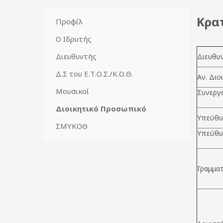
Κρα
Προφίλ
Ο Ιδρυτής
Διευθυντής
Διευθυν
Δ.Σ του Ε.Τ.Ο.Σ./Κ.Ο.Θ.
Αν. Διο
Μουσικοί
Συνεργ
Διοικητικό Προσωπικό
Υπεύθυ
ΣΜΥΚΟΘ
Υπεύθυ
Γραμματ