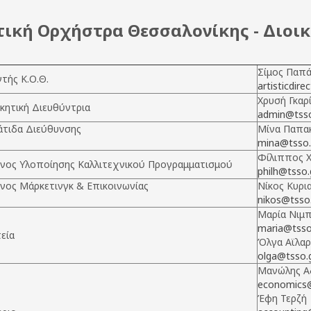
τική Ορχήστρα Θεσσαλονίκης - Διοι
Σίμος Παπ
τής Κ.Ο.Θ.
artisticdire
Χρυσή Γκαρ
ικητική Διευθύντρια
admin@tsso
άτιδα Διεύθυνσης
Μίνα Παπα
mina@tsso.
Φίλιππος Χ
νος Υλοποίησης Καλλιτεχνικού Προγραμματισμού
philh@tsso.
νος Μάρκετινγκ & Επικοινωνίας
Νίκος Κυρι
nikos@tsso
Μαρία Νιμ
maria@tsso
εία
Όλγα Αϊλα
olga@tsso.
Μανώλης Α
economics@
Έφη Τερζή