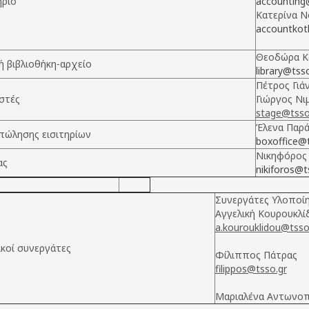
ήριο
accounting
Κατερίνα Ν
accountkot
Θεοδώρα Κ
 βιβλιοθήκη-αρχείο
library@tss
Πέτρος Γιά
στές
Γιώργος Νι
stage@tsso
Έλενα Παρ
πώλησης εισιτηρίων
boxoffice@t
Νικηφόρος
ας
nikiforos@t
Συνεργάτες Υλοποί
Αγγελική Κουρουκλί
a.kourouklidou@tsso
ικοί συνεργάτες
Φίλιππος Πάτρας
filippos@tsso.gr
Μαριαλένα Αντωνο