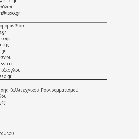
@tsso.gr
ούλιου
h@tsso.gr
αραμανίδου
o.gr
ντσης
μπής
.gr
άσχου
sso.gr
 Κάκογλου
sso.gr
ησης Καλλιτεχνικού Προγραμματισμού
δου
.gr
πούλου