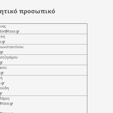
κητικό προσωπικό
άνας
ctor@tsso.gr
ίπη
.gr
κωνσταντίνου
gr
ατζησίμου
gr
ακού
.gr
πή
.gr
ρούδη
gr
δάμος
tsso.gr