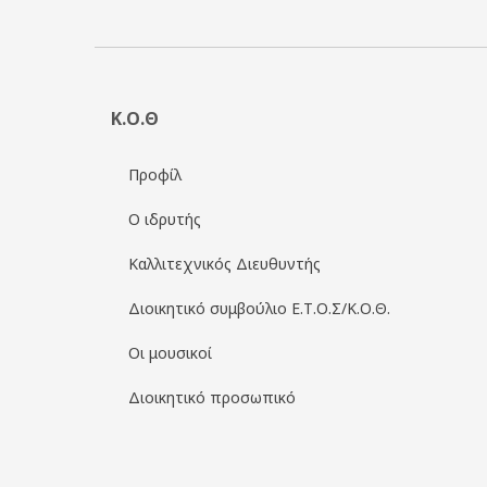
Κ.Ο.Θ
Προφίλ
Ο ιδρυτής
Καλλιτεχνικός Διευθυντής
Διοικητικό συμβούλιο Ε.Τ.Ο.Σ/Κ.Ο.Θ.
Οι μουσικοί
Διοικητικό προσωπικό