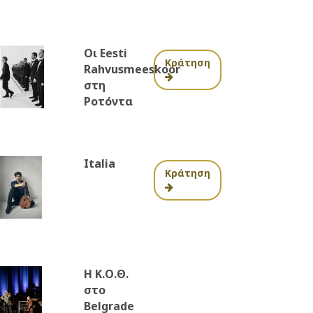
Οι Eesti
Κράτηση
Rahvusmeeskoor
στη
Ροτόντα
Italia
Κράτηση
Η Κ.Ο.Θ.
στο
Belgrade