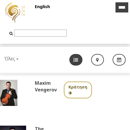
English
icon
icon
bar
bar
Text
Input
Όλες
Maxim
Κράτηση
Vengerov
The