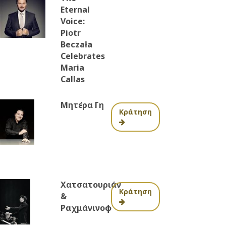
Eternal
Voice:
Piotr
Beczała
Celebrates
Maria
Callas
Μητέρα Γη
Κράτηση
Χατσατουριάν
Κράτηση
&
Ραχμάνινοφ