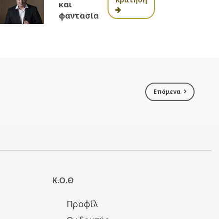
και
φαντασία
Επόμενα
Κ.Ο.Θ
Προφίλ