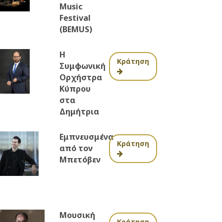
Music
Festival
(BEMUS)
Η
Κράτηση
Συμφωνική
Ορχήστρα
Κύπρου
στα
Δημήτρια
Εμπνευσμένα
Κράτηση
από τον
Μπετόβεν
Μουσική
Κράτηση