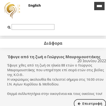
English
icon
icon
bar
bar
Text
Input
Διάφορα
Έφυγε από τη ζωή ο Γεώργιος Μαυρομουστάκης
20 Ιουνίου 2022
Έφυγε χθες από τη ζωή σε ηλικία 88 ετών ο Γεώργιος
Μαυρομουστάκης που υπηρέτησε επί σειρά ετών στις βιόλες
της Κ.Ο.Θ..
Η νεκρώσιμος ακολουθία θα τελεστεί σήμερα στις 16:00 στον
Ι.Ν. Αγίων Κυρίλλου & Μεθοδίου.
Θερμά συλλυπητήρια στην οικογένεια και τους οικείους του!
Επιστροφή