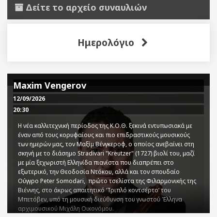
Δείτε το αρχείο συναυλιών
Ημερολόγιο
Maxim Vengerov
12/09/2026
20:30
Η νέα καλλιτεχνική περίοδος της Κ.Ο.Θ. ξεκινά εντυπωσιακά με
έναν από τους κορυφαίους και πιο επιδραστικούς μουσικούς
των ημερών μας, τον Μαξίμ Βένγκεροφ, ο οποίος ανεβαίνει στη
σκηνή με το διάσημο Stradivari "Kreutzer" (1727) βιολί του, μαζί
με μία ξεχωριστή Ελληνίδα πιανίστα που διαπρέπει στο
εξωτερικό, την Θεοδοσία Ντόκου, αλλά και τον σπουδαίο
Ούγγρο Peter Somodari, πρώτο τσελίστα της Φιλαρμονικής της
Βιέννης, στο άκρως απαιτητικό ‘Τριπλό κοντσέρτο’ του
Μπετόβεν, υπό τη μουσική διεύθυνση του γνωστού Έλληνα
αρχιμουσικού Μιχάλη Οικονόμου.