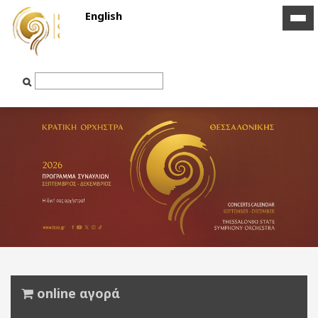
English
icon
icon
bar
bar
Text
Input
online αγορά