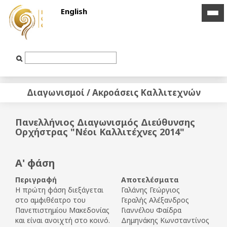
English
icon
icon
bar
bar
Text
Input
Διαγωνισμοί / Ακροάσεις Καλλιτεχνών
Πανελλήνιος Διαγωνισμός Διεύθυνσης
Ορχήστρας "Νέοι Καλλιτέχνες 2014"
Α' φάση
Περιγραφή
Αποτελέσματα
Η πρώτη φάση διεξάγεται
Γαλάνης Γεώργιος
στο αμφιθέατρο του
Γεραλής Αλέξανδρος
Πανεπιστημίου Μακεδονίας
Γιαννέλου Φαίδρα
και είναι ανοιχτή στο κοινό.
Δημηνάκης Κωνσταντίνος