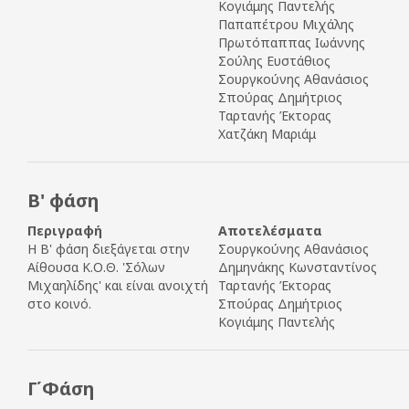
Κογιάμης Παντελής
Παπαπέτρου Μιχάλης
Πρωτόπαππας Ιωάννης
Σούλης Ευστάθιος
Σουργκούνης Αθανάσιος
Σπούρας Δημήτριος
Ταρτανής Έκτορας
Χατζάκη Μαριάμ
Β' φάση
Περιγραφή
Αποτελέσματα
Η Β' φάση διεξάγεται στην
Σουργκούνης Αθανάσιος
Αίθουσα Κ.Ο.Θ. 'Σόλων
Δημηνάκης Κωνσταντίνος
Μιχαηλίδης' και είναι ανοιχτή
Ταρτανής Έκτορας
στο κοινό.
Σπούρας Δημήτριος
Κογιάμης Παντελής
Γ΄Φάση