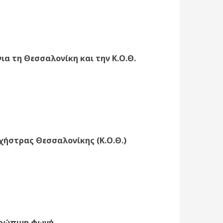
ια τη Θεσσαλονίκη και την Κ.Ο.Θ.
χήστρας Θεσσαλονίκης (Κ.Ο.Θ.)
θρώπινη φωνή