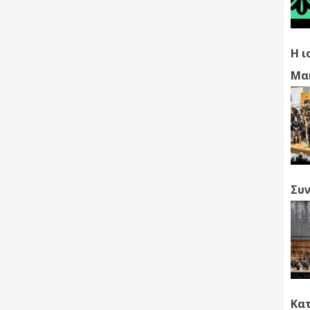
Η ι
Μα
Συν
Κα