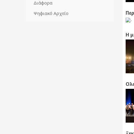
Διάφορα
Περ
Ψηφιακό Αρχείο
Η μ
Ολ
Ξεκ