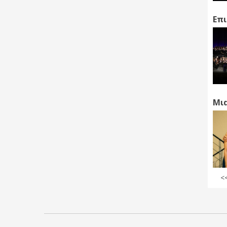
Επι
Μια
<