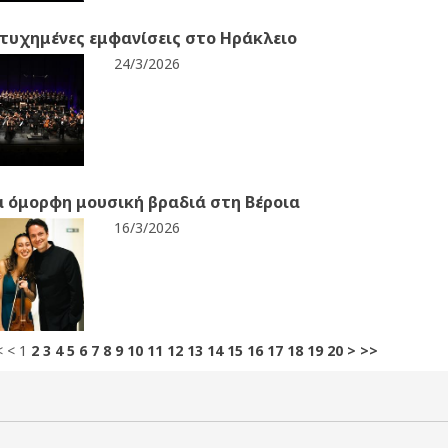
τυχημένες εμφανίσεις στο Ηράκλειο
24/3/2026
 όμορφη μουσική βραδιά στη Βέροια
16/3/2026
<
<
1
2
3
4
5
6
7
8
9
10
11
12
13
14
15
16
17
18
19
20
>
>>