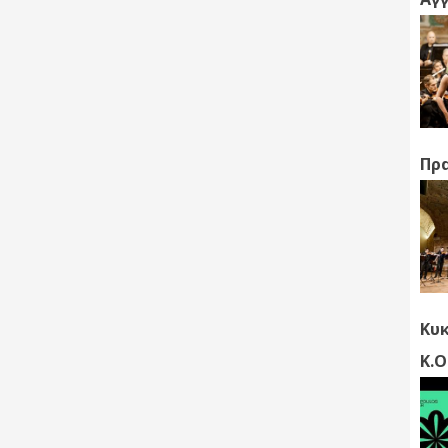
Πρα
Κυκ
Κ.Ο