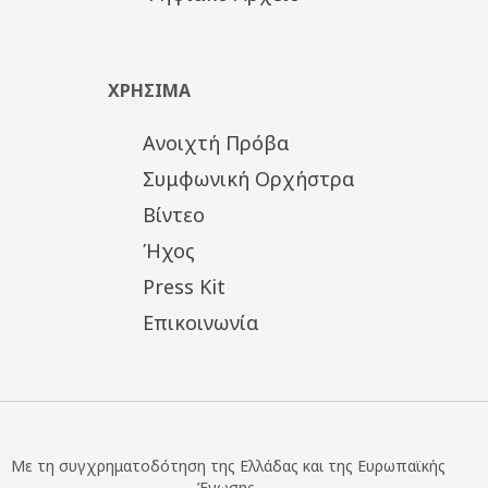
Μολδάβας
Παραγωγή Κ.Ο.Θ.
Σε συνεργασία με τον Ο.Μ.Μ.Θ.
ΧΡΗΣΙΜΑ
Τιμές εισιτηρίων:
Ανοιχτή Πρόβα
Διακεκριμένη ζώνη: 20€
Πλατεία: 15€
Συμφωνική Ορχήστρα
Θεωρεία/Εξώστης: 10€
Βίντεο
Μειωμένο: 10€, 5€
Ήχος
Press Kit
Επικοινωνία
Με τη συγχρηματοδότηση της Ελλάδας και της Ευρωπαϊκής
Ένωσης.