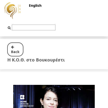
English
Text
Input
Back
Η Κ.Ο.Θ. στο Βουκουρέστι