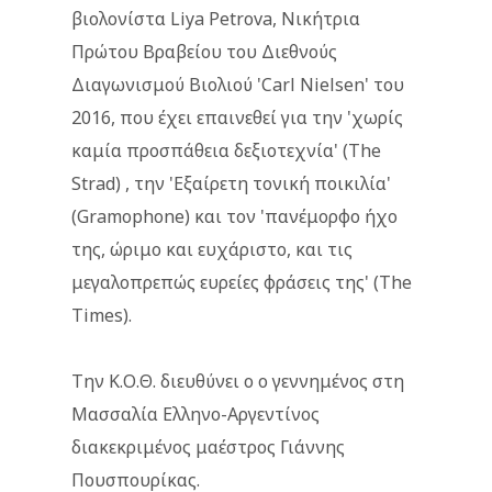
βιολονίστα Liya Petrova, Νικήτρια
Πρώτου Βραβείου του Διεθνούς
Διαγωνισμού Βιολιού 'Carl Nielsen' του
2016, που έχει επαινεθεί για την 'χωρίς
καμία προσπάθεια δεξιοτεχνία' (The
Strad) , την 'Εξαίρετη τονική ποικιλία'
(Gramophone) και τον 'πανέμορφο ήχο
της, ώριμο και ευχάριστο, και τις
μεγαλοπρεπώς ευρείες φράσεις της' (The
Times).
Την Κ.Ο.Θ. διευθύνει ο ο γεννημένος στη
Μασσαλία Ελληνο-Αργεντίνος
διακεκριμένος μαέστρος Γιάννης
Πουσπουρίκας.