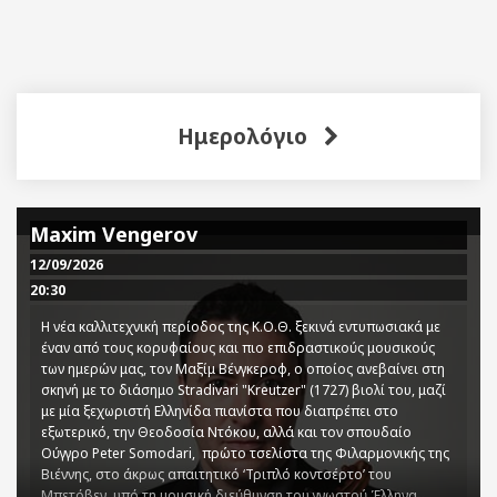
Ημερολόγιο
Maxim Vengerov
12/09/2026
20:30
Η νέα καλλιτεχνική περίοδος της Κ.Ο.Θ. ξεκινά εντυπωσιακά με
έναν από τους κορυφαίους και πιο επιδραστικούς μουσικούς
των ημερών μας, τον Μαξίμ Βένγκεροφ, ο οποίος ανεβαίνει στη
σκηνή με το διάσημο Stradivari "Kreutzer" (1727) βιολί του, μαζί
με μία ξεχωριστή Ελληνίδα πιανίστα που διαπρέπει στο
εξωτερικό, την Θεοδοσία Ντόκου, αλλά και τον σπουδαίο
Ούγγρο Peter Somodari, πρώτο τσελίστα της Φιλαρμονικής της
Βιέννης, στο άκρως απαιτητικό ‘Τριπλό κοντσέρτο’ του
Μπετόβεν, υπό τη μουσική διεύθυνση του γνωστού Έλληνα