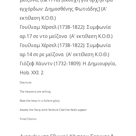
εγχόρδων: Δημοσθένης Φωτιάδης] (Α'
εκτέλεση Κ.Ο.Θ.)
Γουίλιαμ Χέρσελ (1738-1822): Συμφωνία
αρ.17 σε ντο μείζονα (Α' εκτέλεση Κ.Ο.Θ.)
Γουίλιαμ Χέρσελ (1738-1822): Συμφωνία
αρ.14 σε ρε μείζονα (Α' εκτέλεση Κ.Ο.Θ.)
Γιόζεφ Χάυντν (1732-1809): Η Δημιουργία,
Hob. XXI: 2
Overture
The heavens are telling
Now the heav'n is fullest glory
Awake the Harp, with Verdure Clad the fields appear
Final Chorus