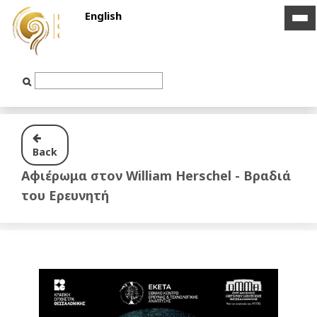
English
ico
ico
bar
bar
Text
Input
Back
Αφιέρωμα στον William Herschel - Βραδιά
του Ερευνητή