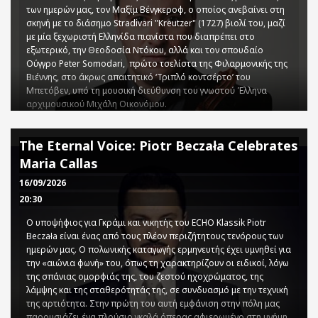
των ημερών μας, τον Μαξίμ Βένγκεροφ, ο οποίος ανεβαίνει στη
σκηνή με το διάσημο Stradivari "Kreutzer" (1727) βιολί του, μαζί
με μία ξεχωριστή Ελληνίδα πιανίστα που διαπρέπει στο
εξωτερικό, την Θεοδοσία Ντόκου, αλλά και τον σπουδαίο
Ούγγρο Peter Somodari, πρώτο τσελίστα της Φιλαρμονικής της
Βιέννης, στο άκρως απαιτητικό ‘Τριπλό κοντσέρτο’ του
Μπετόβεν, υπό τη μουσική διεύθυνση του γνωστού Έλληνα
αρχιμουσικού Μιχάλη Οικονόμου.
O βραβευμένος με Γκράμι Μαξίμ Βένγκεροφ συγκαταλέγεται
στους κορυφαίους εν ζωή βιολιστές των ημερών μας, με την
The Eternal Voice: Piotr Beczała Celebrates
άψογη τεχνική του και τον βαθύ του ήχο να συναρπάζουν
κυριολεκτικά τον ακροατή, ενώ απολαμβάνει διεθνή
Maria Callas
αναγνώριση και ως μαέστρος και παιδαγωγός. Μαθητής και
16/09/2026
συνεργάτης ο ίδιος για 17 ολόκληρα χρόνια του θρυλικού
Μίστισλαβ Ροστροπόβιτς ακολουθεί πιστά την παρθενική
20:30
συμβουλή του μέντορά του κατά την πρώτη τους συνάντηση:
O υποψήφιος για Γκράμι και νικητής του ECHO Klassik Piotr
«όταν ερμηνεύεις ένα μουσικό έργο, το πιο σημαντικό είναι το τι
Beczała είναι ένας από τους πλέον περιζήτητους τενόρους των
σκέφτεσαι καθώς το παίζεις».
ημερών μας. Ο πολωνικής καταγωγής ερμηνευτής έχει υμνηθεί για
Το πρόγραμμα ολοκληρώνει ένα από τα σημαντικότερα
ου
η
την «αιώνια φωνή» του, όπως τη χαρακτηρίζουν οι ειδικοί, λόγω
συμφωνικά έργα του 20
αιώνα, η δημοφιλής ‘10
Συμφωνία’
της σπάνιας ομορφιάς της, του ζεστού ηχοχρώματος, της
του Σοστακόβιτς, ένα σπάνιας ομορφιάς αριστούργημα με
λάμψης και της σταθερότητάς της, σε συνδυασμό με την τεχνική
τεράστιο συναισθηματικό εύρος, που συναρπάζει από την αρχή
της αρτιότητα. Στην πρώτη του αυτή εμφάνιση στην πόλη μας
ως το τέλος.
παρουσιάζει ένα πλούσιο γκαλά όπερας αφιερωμένο στη μνήμη