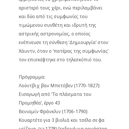
αριστερό τους χέρι, ενώ περιλαμβάνει
και δύο από τις συμφωνίες του
τιμώμενου συνθέτη και ιδρυτή της
αστρικής αστρονομίας, ο οποίος
ενέπνευσε τη σύνθεση ‘Δημιουργία’ στον
Χάυντν, όταν ο ‘πατέρας της συμφωνίας’
τον επισκέφτηκε στο τηλεσκόπιό του.
Πρόγραμμα:
Λούντβιχ βαν Μπετόβεν (1770-1827):
Εισαγωγή από ‘Τα πλάσματα του
Προμηθέα’, έργο 43
Βενιαμίν Φράνκλιν (1706-1790):
Κουαρτέτο για 3 βιολιά και τσέλο σε φα
μείζονα, (ca.1778) [εκδοχή για ορχήστρα