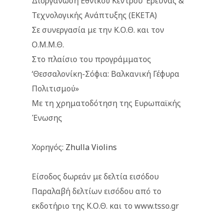
Διοργάνωση Εθνικού Κέντρου Έρευνας &
Τεχνολογικής Ανάπτυξης (ΕΚΕΤΑ)
Σε συνεργασία με την Κ.Ο.Θ. και τον
Ο.Μ.Μ.Θ.
Στο πλαίσιο του προγράμματος
‘Θεσσαλονίκη-Σόφια: Βαλκανική Γέφυρα
Πολιτισμού»
Με τη χρηματοδότηση της Ευρωπαϊκής
Ένωσης
Χορηγός:
Zhulla Violins
Είσοδος δωρεάν με δελτία εισόδου
Παραλαβή δελτίων εισόδου από το
εκδοτήριο της Κ.Ο.Θ. και το www.tsso.gr