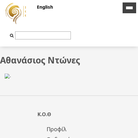
English
icon
icon
bar
bar
Text
Input
Αθανάσιος Ντώνες
Κ.Ο.Θ
Προφίλ