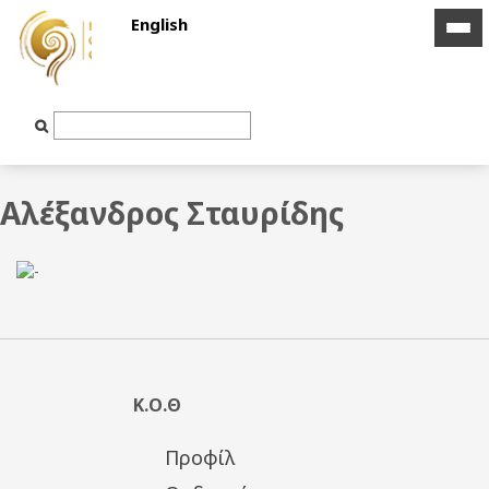
English
icon
icon
bar
bar
Text
Input
Αλέξανδρος Σταυρίδης
Κ.Ο.Θ
Προφίλ