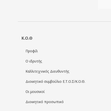
Κ.Ο.Θ
Προφίλ
Ο ιδρυτής
Καλλιτεχνικός Διευθυντής
Διοικητικό συμβούλιο Ε.Τ.Ο.Σ/Κ.Ο.Θ.
Οι μουσικοί
Διοικητικό προσωπικό