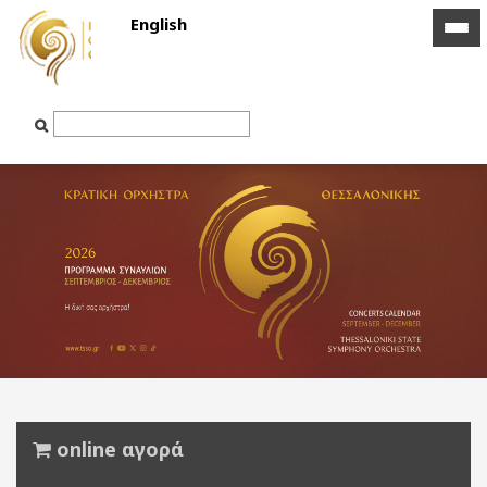
English
icon
icon
bar
bar
Text
Input
online αγορά