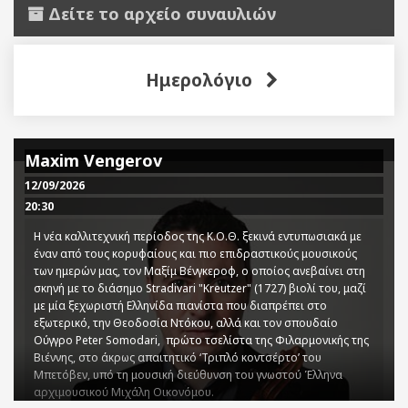
Δείτε το αρχείο συναυλιών
Ημερολόγιο
Maxim Vengerov
12/09/2026
20:30
Η νέα καλλιτεχνική περίοδος της Κ.Ο.Θ. ξεκινά εντυπωσιακά με
έναν από τους κορυφαίους και πιο επιδραστικούς μουσικούς
των ημερών μας, τον Μαξίμ Βένγκεροφ, ο οποίος ανεβαίνει στη
σκηνή με το διάσημο Stradivari "Kreutzer" (1727) βιολί του, μαζί
με μία ξεχωριστή Ελληνίδα πιανίστα που διαπρέπει στο
εξωτερικό, την Θεοδοσία Ντόκου, αλλά και τον σπουδαίο
Ούγγρο Peter Somodari, πρώτο τσελίστα της Φιλαρμονικής της
Βιέννης, στο άκρως απαιτητικό ‘Τριπλό κοντσέρτο’ του
Μπετόβεν, υπό τη μουσική διεύθυνση του γνωστού Έλληνα
αρχιμουσικού Μιχάλη Οικονόμου.