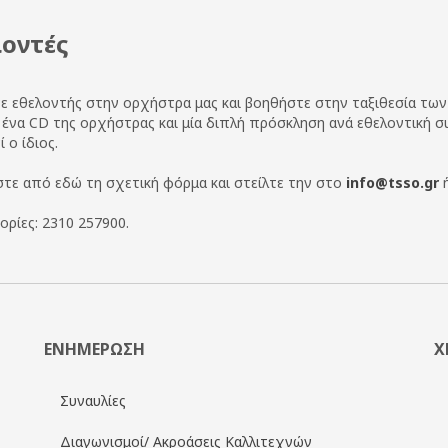
λοντές
 εθελοντής στην ορχήστρα μας και βοηθήστε στην ταξιθεσία των σ
ένα CD της ορχήστρας και μία διπλή πρόσκληση ανά εθελοντική σ
 ο ίδιος.
τε από εδώ τη σχετική φόρμα και στείλτε την στο
info@tsso.gr
ή
ρίες: 2310 257900.
ΕΝΗΜΕΡΩΣΗ
Χ
Συναυλίες
Διαγωνισμοί/ Ακροάσεις Καλλιτεχνών