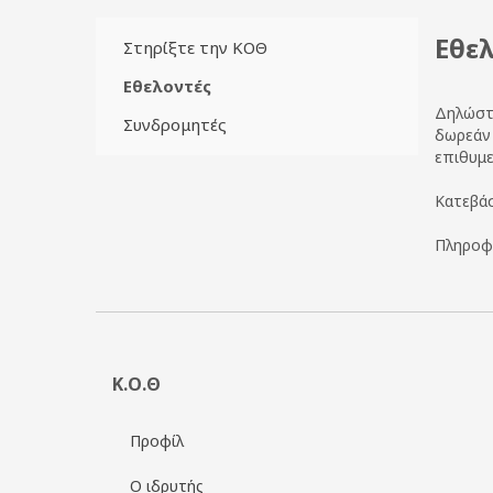
Εθε
Στηρίξτε την ΚΟΘ
Εθελοντές
Δηλώστε
Συνδρομητές
δωρεάν 
επιθυμεί
Κατεβάσ
Πληροφο
Κ.Ο.Θ
Προφίλ
Ο ιδρυτής